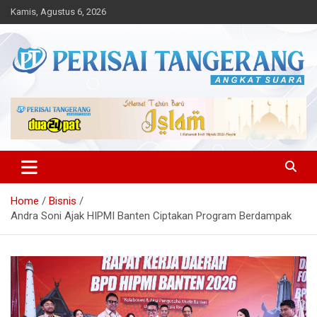
Skip
Kamis, Agustus 6, 2026
to
content
Angkat Suara
Perisai Tangerang – Angkat
Suara
Home
Bisnis
Andra Soni Ajak HIPMI Banten Ciptakan Program Berdampak