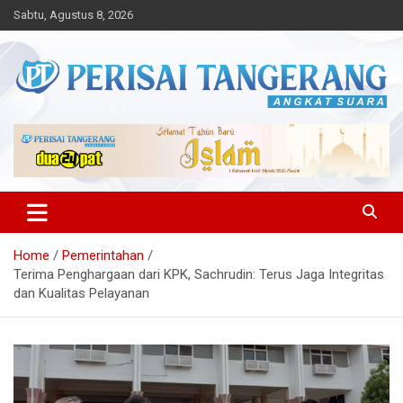
Skip
Sabtu, Agustus 8, 2026
to
content
Angkat Suara
Perisai Tangerang – Angkat
Suara
Home
Pemerintahan
Terima Penghargaan dari KPK, Sachrudin: Terus Jaga Integritas
dan Kualitas Pelayanan