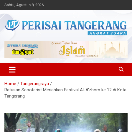
Skip
Sabtu, Agustus 8, 2026
to
content
Angkat Suara
Perisai Tangerang – Angkat
Suara
Home
Tangerangraya
Ratusan Scooterist Meriahkan Festival Al-A’zhom ke 12 di Kota
Tangerang