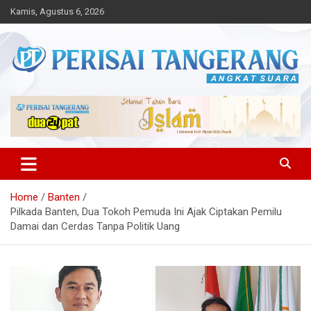
Skip
Kamis, Agustus 6, 2026
to
content
Angkat Suara
Perisai Tangerang – Angkat
Suara
Home
Banten
Pilkada Banten, Dua Tokoh Pemuda Ini Ajak Ciptakan Pemilu
Damai dan Cerdas Tanpa Politik Uang