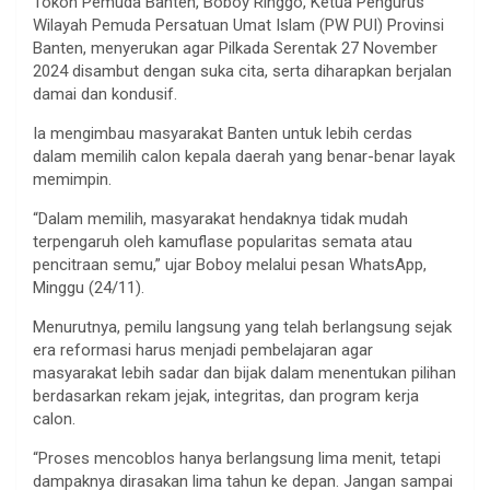
Tokoh Pemuda Banten, Boboy Ringgo, Ketua Pengurus
Wilayah Pemuda Persatuan Umat Islam (PW PUI) Provinsi
Banten, menyerukan agar Pilkada Serentak 27 November
2024 disambut dengan suka cita, serta diharapkan berjalan
damai dan kondusif.
Ia mengimbau masyarakat Banten untuk lebih cerdas
dalam memilih calon kepala daerah yang benar-benar layak
memimpin.
“Dalam memilih, masyarakat hendaknya tidak mudah
terpengaruh oleh kamuflase popularitas semata atau
pencitraan semu,” ujar Boboy melalui pesan WhatsApp,
Minggu (24/11).
Menurutnya, pemilu langsung yang telah berlangsung sejak
era reformasi harus menjadi pembelajaran agar
masyarakat lebih sadar dan bijak dalam menentukan pilihan
berdasarkan rekam jejak, integritas, dan program kerja
calon.
“Proses mencoblos hanya berlangsung lima menit, tetapi
dampaknya dirasakan lima tahun ke depan. Jangan sampai