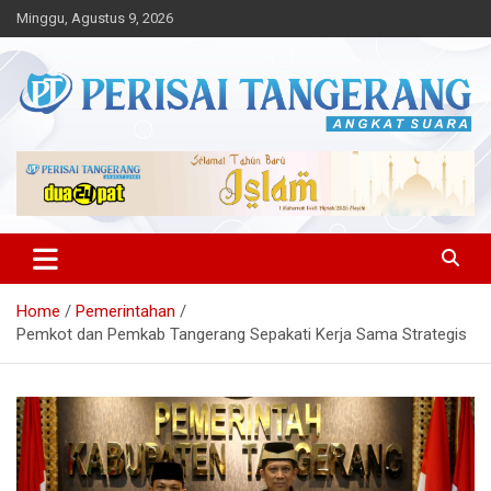
Skip
Minggu, Agustus 9, 2026
to
content
Angkat Suara
Perisai Tangerang – Angkat
Suara
Home
Pemerintahan
Pemkot dan Pemkab Tangerang Sepakati Kerja Sama Strategis