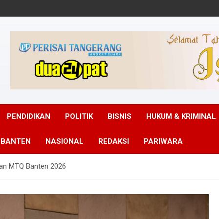
PENDIDIKAN
POLITIK
BISNIS
HUKUM & KRIMINAL
 BANTEN
NASIONAL
REDAKSI
PARIWARA
an MTQ Banten 2026