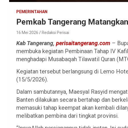
PEMERINTAHAN
Pemkab Tangerang Matangkan
16 Mei 2026
Redaksi Perisai
Kab Tangerang,
perisaitangerang.com
– Bupa
membuka kegiatan Pembinaan Tahap IV Kafil
menghadapi Musabaqah Tilawatil Quran (MTQ
Kegiatan tersebut berlangsung di Lemo Hot
(15/5/2026).
Dalam sambutannya, Maesyal Rasyid mengata
Banten dilakukan secara bertahap dan berkel
memasuki tahap keempat akan kembali dilan
melibatkan pembina dari tingkat provinsi.
“InsyaAllah persiapannya tidak instan. Ini s