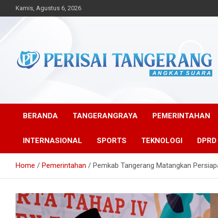
Skip
Kamis, Agustus 6, 2026
to
content
Angkat Suara
Perisai Tangerang –
Angkat Suara
BERANDA
TANGERANGRAYA
PEMERINTAHAN
INTERNASIONAL
SPORTS
TEKNOLOGI
DPRD
Home
Pemerintahan
Pemkab Tangerang Matangkan Persiap