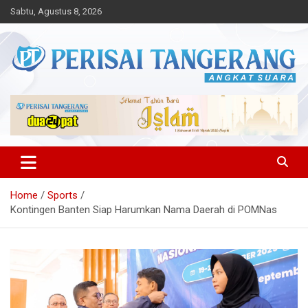
Skip
Sabtu, Agustus 8, 2026
to
content
Angkat Suara
Perisai Tangerang – Angkat
Suara
Home
Sports
Kontingen Banten Siap Harumkan Nama Daerah di POMNas