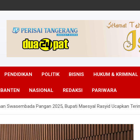
PENDIDIKAN
POLITIK
BISNIS
HUKUM & KRIMINAL
 BANTEN
NASIONAL
REDAKSI
PARIWARA
n Swasembada Pangan 2025, Bupati Maesyal Rasyid Ucapkan Terima K