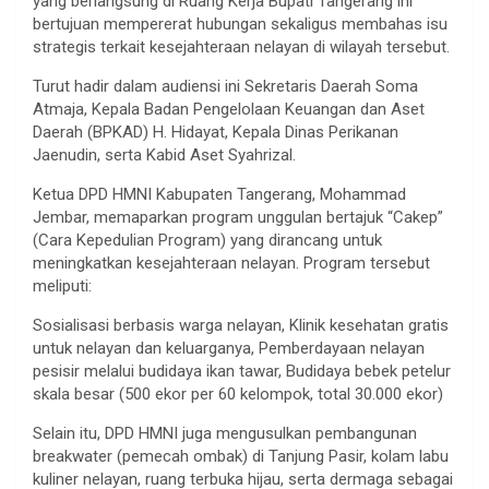
yang berlangsung di Ruang Kerja Bupati Tangerang ini
bertujuan mempererat hubungan sekaligus membahas isu
strategis terkait kesejahteraan nelayan di wilayah tersebut.
Turut hadir dalam audiensi ini Sekretaris Daerah Soma
Atmaja, Kepala Badan Pengelolaan Keuangan dan Aset
Daerah (BPKAD) H. Hidayat, Kepala Dinas Perikanan
Jaenudin, serta Kabid Aset Syahrizal.
Ketua DPD HMNI Kabupaten Tangerang, Mohammad
Jembar, memaparkan program unggulan bertajuk “Cakep”
(Cara Kepedulian Program) yang dirancang untuk
meningkatkan kesejahteraan nelayan. Program tersebut
meliputi:
Sosialisasi berbasis warga nelayan, Klinik kesehatan gratis
untuk nelayan dan keluarganya, Pemberdayaan nelayan
pesisir melalui budidaya ikan tawar, Budidaya bebek petelur
skala besar (500 ekor per 60 kelompok, total 30.000 ekor)
Selain itu, DPD HMNI juga mengusulkan pembangunan
breakwater (pemecah ombak) di Tanjung Pasir, kolam labu
kuliner nelayan, ruang terbuka hijau, serta dermaga sebagai