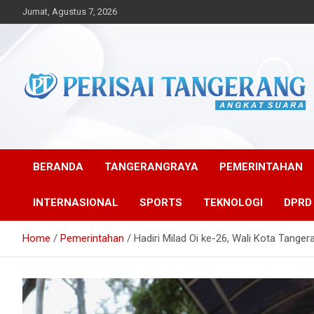
Skip
Jumat, Agustus 7, 2026
to
content
Angkat Suara
Perisai Tangerang –
Angkat Suara
BERANDA
TANGERANGRAYA
PEMERINTAHAN
INTERNASIONAL
SPORTS
TEKNOLOGI
DPRD
Home
Pemerintahan
Hadiri Milad Oi ke-26, Wali Kota Tange