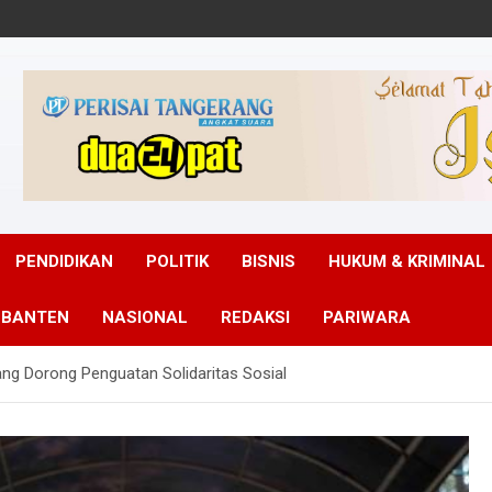
PENDIDIKAN
POLITIK
BISNIS
HUKUM & KRIMINAL
 BANTEN
NASIONAL
REDAKSI
PARIWARA
rang Dorong Penguatan Solidaritas Sosial